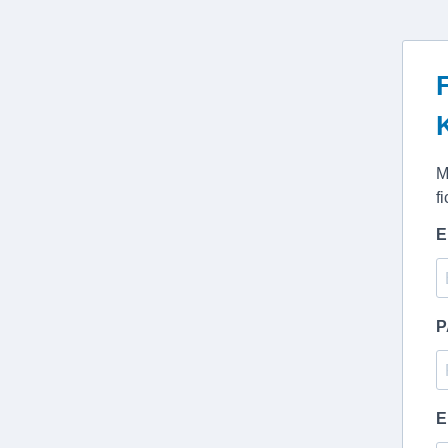
M
f
E
P
E